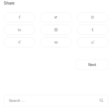
Share
投
Next
稿
ナ
ビ
Search
ゲ
for: