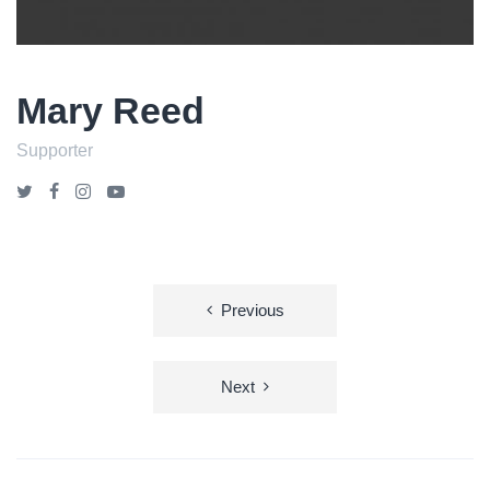
Mary Reed
Supporter
投
Previous
稿
ナ
Next
ビ
ゲ