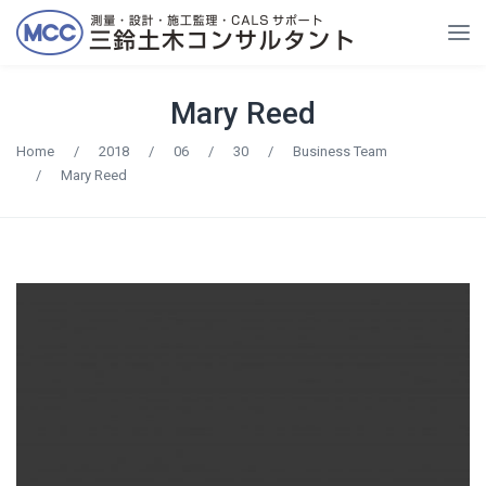
Mary Reed
Home
/
2018
/
06
/
30
/
Business Team
/
Mary Reed